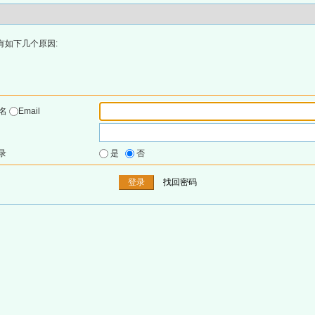
有如下几个原因:
户名
Email
录
是
否
找回密码