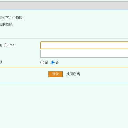
有如下几个原因:
复的权限!
户名
Email
录
是
否
找回密码