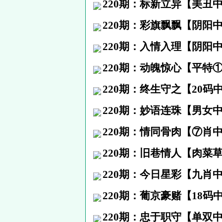
220期：标新立异【美丑
220期：彩旗飘飘【阴阳
220期：入情入理【阴阳
220期：动魄惊心【平特
220期：终生守之【20码
220期：妙语连珠【男女
220期：情同骨肉【⑦肖
220期：旧巷情人【肉菜
220期：今日星彩【九肖
220期：葡京豪赌【18码
220期：忠于职守【单双