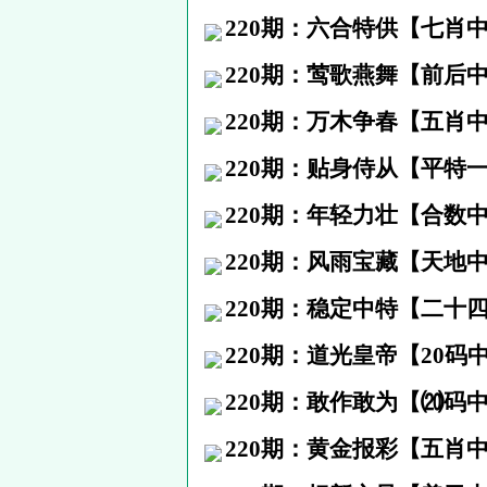
220期：六合特供【七肖
220期：莺歌燕舞【前后
220期：万木争春【五肖
220期：贴身侍从【平特
220期：年轻力壮【合数
220期：风雨宝藏【天地
220期：稳定中特【二十
220期：道光皇帝【20码
220期：敢作敢为【⒇码
220期：黄金报彩【五肖