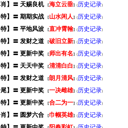
草肖】〓 天赐良机
海立云垂
历史记录
【
】
(
)
中特】〓 期期实战
山水闲人
历史记录
【
】
(
)
中特】〓 平地风波
直冲霄翰
历史记录
【
】
(
)
中特】〓 发财之道
破旧立新
历史记录
【
】
(
)
中特】〓 更新中奖
师出有名
历史记录
【
】
(
)
中特】〓 天天中奖
清清白白
历史记录
【
】
(
)
中特】〓 发财之道
朗月清风
历史记录
【
】
(
)
一尾】〓 更新中奖
一决雌雄
历史记录
【
】
(
)
中特】〓 更新中奖
合二为一
历史记录
【
】
(
)
一肖】〓 圆梦六合
巾帼英雄
历史记录
【
】
(
)
中特】〓 更新中奖
阳春彩虹
历史记录