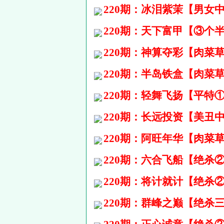
220期：冰泪紫茉【男女
220期：天下富甲【③个
220期：神算夺彩【肉菜
220期：半岛铁盒【肉菜
220期：轻舞飞扬【平特
220期：长远投资【美丑
220期：阿旺年华【肉菜
220期：六合飞船【绝杀
220期：将计就计【绝杀
220期：群峰之巅【绝杀