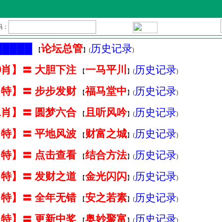
码：
████
论坛总管
历史记录
【
】
(
)
②肖】〓 大胆下注
一马平川
历史记录
【
】
(
)
中特】〓 步步发财
福马堂中
历史记录
【
】
(
)
二肖】〓 圆梦六合
且听风吟
历史记录
【
】
(
)
中特】〓 平地风波
财富之城
历史记录
【
】
(
)
中特】〓 点击查看
结合方法
历史记录
【
】
(
)
中特】〓 发财之道
金光闪闪
历史记录
【
】
(
)
中特】〓 全年无错
安之若素
历史记录
【
】
(
)
中特】〓 更新中奖
奥妙聚富
历史记录
【
】
(
)