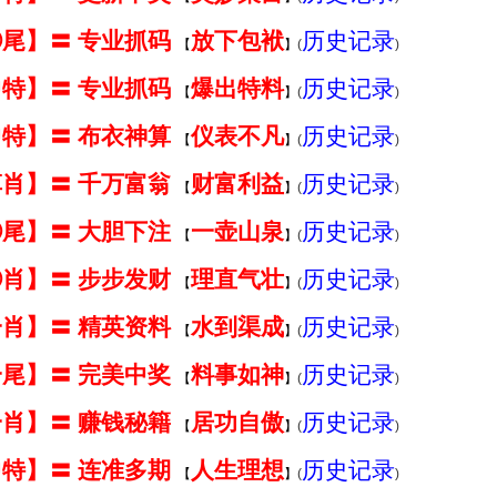
②尾】〓 专业抓码
放下包袱
历史记录
【
】
(
)
中特】〓 专业抓码
爆出特料
历史记录
【
】
(
)
中特】〓 布衣神算
仪表不凡
历史记录
【
】
(
)
草肖】〓 千万富翁
财富利益
历史记录
【
】
(
)
①尾】〓 大胆下注
一壶山泉
历史记录
【
】
(
)
②肖】〓 步步发财
理直气壮
历史记录
【
】
(
)
一肖】〓 精英资料
水到渠成
历史记录
【
】
(
)
一尾】〓 完美中奖
料事如神
历史记录
【
】
(
)
一肖】〓 赚钱秘籍
居功自傲
历史记录
【
】
(
)
中特】〓 连准多期
人生理想
历史记录
【
】
(
)