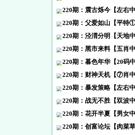
220期：震古烁今【左右
220期：父爱如山【平特
220期：泾渭分明【天地
220期：黑市来料【五肖
220期：暮色年华【20码
220期：财神天机【⑦肖
220期：暴发策略【左右
220期：战无不胜【双波
220期：花开半夏【男女
220期：创富论坛【肉菜