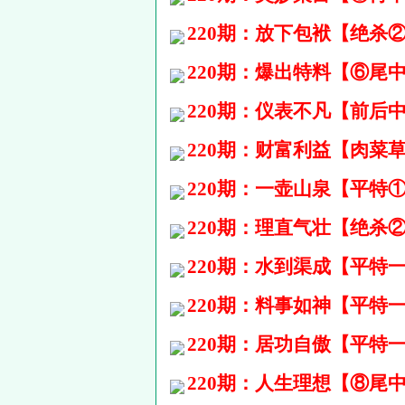
220期：放下包袱【绝杀
220期：爆出特料【⑥尾
220期：仪表不凡【前后
220期：财富利益【肉菜
220期：一壶山泉【平特
220期：理直气壮【绝杀
220期：水到渠成【平特
220期：料事如神【平特
220期：居功自傲【平特
220期：人生理想【⑧尾